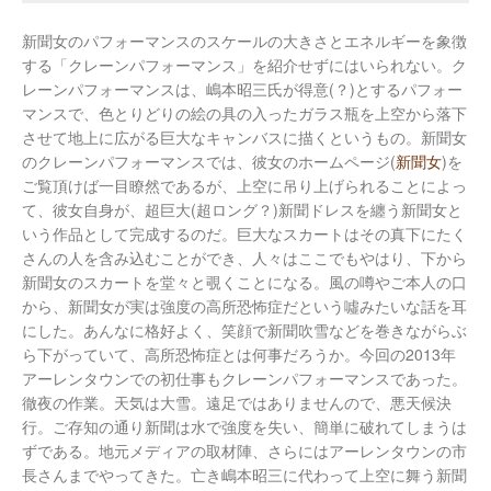
新聞女のパフォーマンスのスケールの大きさとエネルギーを象徴
する「クレーンパフォーマンス」を紹介せずにはいられない。ク
レーンパフォーマンスは、嶋本昭三氏が得意(？)とするパフォー
マンスで、色とりどりの絵の具の入ったガラス瓶を上空から落下
させて地上に広がる巨大なキャンバスに描くというもの。新聞女
のクレーンパフォーマンスでは、彼女のホームページ(
新聞女
)を
ご覧頂けば一目瞭然であるが、上空に吊り上げられることによっ
て、彼女自身が、超巨大(超ロング？)新聞ドレスを纏う新聞女と
いう作品として完成するのだ。巨大なスカートはその真下にたく
さんの人を含み込むことができ、人々はここでもやはり、下から
新聞女のスカートを堂々と覗くことになる。風の噂やご本人の口
から、新聞女が実は強度の高所恐怖症だという噓みたいな話を耳
にした。あんなに格好よく、笑顔で新聞吹雪などを巻きながらぶ
ら下がっていて、高所恐怖症とは何事だろうか。今回の2013年
アーレンタウンでの初仕事もクレーンパフォーマンスであった。
徹夜の作業。天気は大雪。遠足ではありませんので、悪天候決
行。ご存知の通り新聞は水で強度を失い、簡単に破れてしまうは
ずである。地元メディアの取材陣、さらにはアーレンタウンの市
長さんまでやってきた。亡き嶋本昭三に代わって上空に舞う新聞