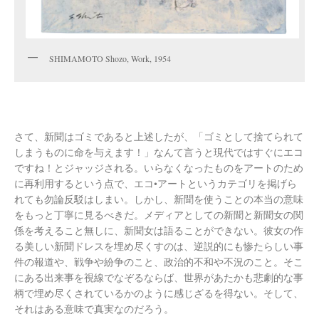
SHIMAMOTO Shozo, Work, 1954
さて、新聞はゴミであると上述したが、「ゴミとして捨てられて
しまうものに命を与えます！」なんて言うと現代ではすぐにエコ
ですね！とジャッジされる。いらなくなったものをアートのため
に再利用するという点で、エコ•アートというカテゴリを掲げら
れても勿論反駁はしまい。しかし、新聞を使うことの本当の意味
をもっと丁寧に見るべきだ。メディアとしての新聞と新聞女の関
係を考えること無しに、新聞女は語ることができない。彼女の作
る美しい新聞ドレスを埋め尽くすのは、逆説的にも惨たらしい事
件の報道や、戦争や紛争のこと、政治的不和や不況のこと。そこ
にある出来事を視線でなぞるならば、世界があたかも悲劇的な事
柄で埋め尽くされているかのように感じざるを得ない。そして、
それはある意味で真実なのだろう。