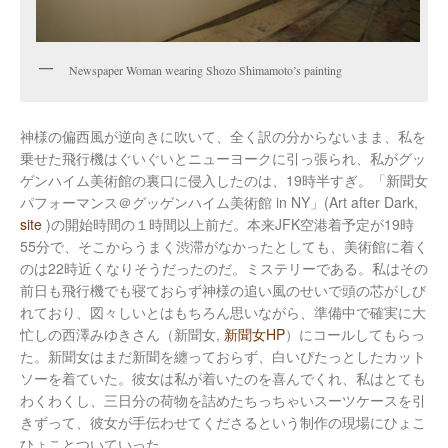
Newspaper Woman wearing Shozo Shimamoto’s painting
神様の偏西風が逆向きに吹いて、全く訳の分からないまま、私を
乗せた飛行機はぐいぐいとニューヨークに引っ張られ、私がグッ
ゲンハイム美術館の裏口に侵入したのは、19時半すぎ。「新聞女
パフォーマンス＠グッゲンハイム美術館 in NY」(Art after Dark,
site
)の開始時間の１時間以上前だ。本来JFK空港着予定が19時
55分で、そこからうまく渋滞がなかったとしても、美術館に着く
のは22時近くなりそうだったのだ。ミステリーである。私はその
前日も飛行機でも寝ておらず神様の追い風のせいで頭の芯がしび
れており、図々しいとはもちろん思いながら、準備中で確実に大
忙しの西澤みゆきさん（新聞女,
新聞女HP
）にコールしてもらっ
た。新聞女はまだ新聞を纏っておらず、白いぴたっとしたカット
ソーを着ていた。彼女は私が着いたのを喜んでくれ、私はとても
わくわくし、三日分の荷物を詰めたちっちゃいスーツケースを引
きずって、彼女が手伝わせてくださるという制作の現場にひょこ
ひょことついていった。