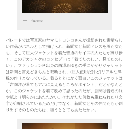
fantastic !
パレードでは写真家のヤマモトヨシコさんが撮影された素晴らし
い作品がパネルとして掲げられ、新聞女と新聞ドレスを着た女た
ち、そして巨大ジャケットを着た普通のサイズの人たちが練り歩
く。このデカジャケのコンセプトは「着てたのしい、見てたのし
い」。ファッション科出身の西澤みゆきの手にかかりジャケット
は新聞と言えどきちんと裁断され、(巨人使用だけど)リアルな洋
服の作りとなっている。着るととにかく面白いこのジャケットは
「吉岡洋が着てもアホに見えるところがポイント」だとかなんと
か。このジャケットを着て改めて思ったのだが、新聞は普通の服
や紙より明らかにあたたかい。それがただ何枚も重ねられたり文
字が印刷されているためだけでなく、新聞女とその仲間たちが創
り出すそのものたちは、纏うととてもあたたかい。