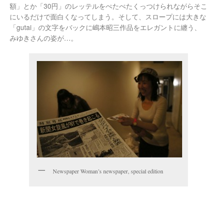
額」とか「30円」のレッテルをぺたぺたくっつけられながらそこ
にいるだけで面白くなってしまう。そして、スロープには大きな
「gutai」の文字をバックに嶋本昭三作品をエレガントに纏う、
みゆきさんの姿が…。
Newspaper Woman’s newspaper, special edition