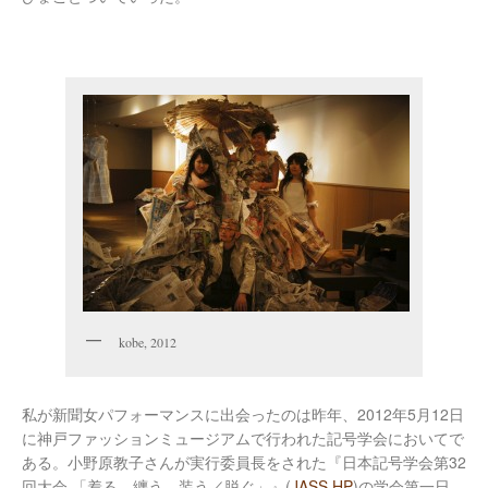
kobe, 2012
私が新聞女パフォーマンスに出会ったのは昨年、2012年5月12日
に神戸ファッションミュージアムで行われた記号学会においてで
ある。小野原教子さんが実行委員長をされた『日本記号学会第32
回大会 「着る、纏う、装う／脱ぐ」』(
JASS HP
)の学会第一日