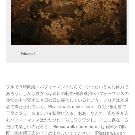
Princess !
フルで３時間続くパフォーマンスなんて、いったいどんな体力で
あろう。しかも彼女らは連日の制作•発表•制作•パフォーマンスの
多忙の中で寝ずに今日の日に突入しているという。フロアは入場
者で満たされていく。Please walk under here ! の長い裾を皆で
丁寧に支え、スタンバイ状態に入る。ああ、なんて、皆を巻き込
むパフォーマンスはただひたすらにワクワクし、そこに存在する
だけで楽しいのだろう。Please walk under here ! は新聞女の師
匠、嶋本昭三氏の「この上を歩いてください」(Please walk on