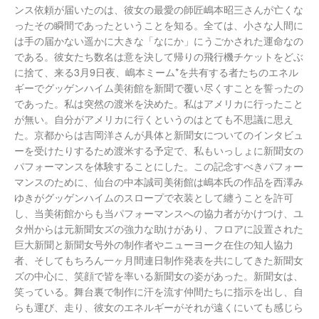
ンス依頼が届いたのは、彼女の最愛の師匠嶋本昭三さんが亡くな
ったその瞬間であったということを知る。全ては、小さな人間に
は手の届かない遥かに大きな「なにか」にうごかされた運命なの
である。彼女たち数名は意を決して帰りの飛行機チケットをどぶ
に捨て、来る3月9日夜、嶋本ミーム*を共有する者たちのエネル
ギーでグッゲンハイム美術館を新聞で覆い尽くすことを誓ったの
であった。私は突然の渡米を決めた。私はアメリカに行ったこと
が無い。自分がアメリカに行くというのはとても不思議に思え
た。京都からは吉岡洋さんが具体と新聞女についてのインタビュ
ーを受けたりするため渡米する予定で、私もいっしょに新聞女の
パフォーマンスを体験することにした。この記念すべきパフォー
マンスのために、仙台の中本誠司美術館は嶋本氏の作品を西澤み
ゆきがグッゲンハイムのスロープで衣装として纏うことを許可
し、当美術館からも当パフォーマンスへの協力者がかけつけ、ユ
タ州からは元新聞女ズの強力な助けがあり、フロアに設置された
巨大新聞と新聞女号外の制作者やニューヨーク在住の知人協力
者、そしてもちろん一ヶ月間連日制作発表を共にしてきた新聞女
ズの中心に、笑顔で皆を率いる新聞女の姿があった。新聞女は、
笑っている。舞台裏で制作に汗を流す仲間たちに指示を出し、自
らも運び、走り、彼女のエネルギーがそれが遠くにいても感じら