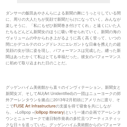
ダンサーの飯田あやさんらによる新聞の舞にうっとりしている間
に、周りの大人たちが笑顔で新聞だらけになっていく。みんなが
楽しそうに、「私にもぜひ新聞巻き付けてくれ」と遠くにいた人
たちもどんどん新聞女のほうに吸い寄せられていく。新聞の海の
ヴォリュームの中からわき上がるように高く高く登って、いつの
間にかデコルテのロングドレスにエレガントな日傘を携えたの超
笑顔の女が頂に姿を現し、パフォーマンスは完成した。纏った新
聞はあったかくて私はとても幸福だった。彼女のパフォーマンス
に初めて取り込まれた日のことだ。
グッゲンハイム美術館から直々のインヴィテーション。新聞女と
新聞女ズ、そしてAU(Art Unidentified)の一団はニューヨークの郊
外アーレンタウンを拠点に2013年2月初頭にアメリカに渡り、そ
こで
FUSE Art Infrastructure
の支援を得て寝食を共にしなが
ら、 »Lollipop »(
lollipop itinerary
)という一連の企画でアーレンタ
ウンとニューヨークで連日制作発表の多忙且つアーティスティッ
クな日々を送っていた。グッゲンハイム美術館からのパフォーマ