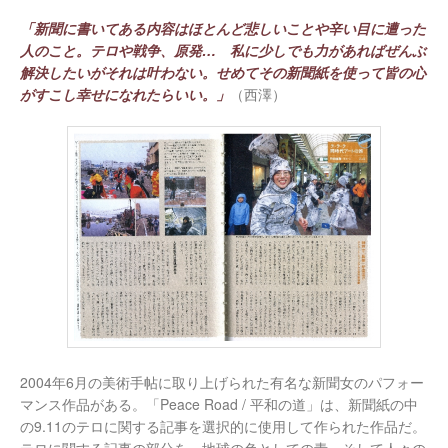
「新聞に書いてある内容はほとんど悲しいことや辛い目に遭った
人のこと。テロや戦争、原発… 私に少しでも力があればぜんぶ
解決したいがそれは叶わない。せめてその新聞紙を使って皆の心
がすこし幸せになれたらいい。」
（西澤）
2004年6月の美術手帖に取り上げられた有名な新聞女のパフォー
マンス作品がある。「Peace Road / 平和の道」は、新聞紙の中
の9.11のテロに関する記事を選択的に使用して作られた作品だ。