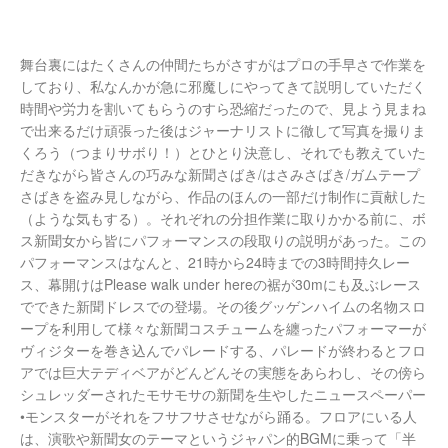
舞台裏にはたくさんの仲間たちがさすがはプロの手早さで作業を
しており、私なんかが急に邪魔しにやってきて説明していただく
時間や労力を割いてもらうのすら恐縮だったので、見よう見まね
で出来るだけ頑張った後はジャーナリストに徹して写真を撮りま
くろう（つまりサボり！）とひとり決意し、それでも教えていた
だきながら皆さんの巧みな新聞さばき/はさみさばき/ガムテープ
さばきを盗み見しながら、作品のほんの一部だけ制作に貢献した
（ような気もする）。それぞれの分担作業に取りかかる前に、ボ
ス新聞女から皆にパフォーマンスの段取りの説明があった。この
パフォーマンスはなんと、21時から24時までの3時間持久レー
ス、幕開けはPlease walk under hereの裾が30mにも及ぶレース
でできた新聞ドレスでの登場。その後グッゲンハイムの名物スロ
ープを利用して様々な新聞コスチュームを纏ったパフォーマーが
ヴィジターを巻き込んでパレードする、パレードが終わるとフロ
アでは巨大テディベアがどんどんその実態をあらわし、その傍ら
シュレッダーされたモサモサの新聞を生やしたニュースペーパー
•モンスターがそれをフサフサさせながら踊る。フロアにいる人
は、演歌や新聞女のテーマというジャパン的BGMに乗って「半