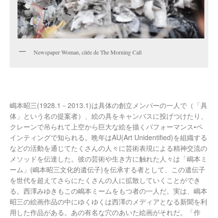
Newspaper Woman, citée de The Morning Call
嶋本昭三(1928.1－2013.1)は具体の創立メンバーの一人で（「具
体」という名の提案者）、絵の具をキャンバスに投げつけたり、
クレーンで吊られて上空から巨大な絵を描くパフォーマンス•ペ
インティングで知られる。晩年はAU(Art Unidentified)を組織する
などの活動を通じてたくさんの人々に芸術表現による精神交流の
メソッドを伝達した。彼の芸術や生き方に触れた人々は「嶋本ミ
ーム」(嶋本昭三文化的遺伝子)を伝承する者として、この遺伝子
を世代を超えてさらにたくさんの人に拡散していくことができ
る。西澤みゆきもこの嶋本ミームをもつ者の一人だ。実は、嶋本
昭三の絵画作品の中にゆくゆくは西澤のメディアとなる新聞を利
用した作品がある。あの有名な穴のあいた絵画がそれだ。「作