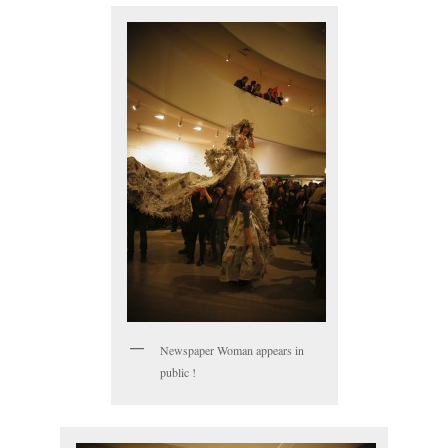
Newspaper Woman appears in
public !