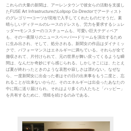
これらの大量の新聞は、アーレンタウンで彼女らの活動を支援し
たFUSE Art InfrastructureのLolipop Co-Directorでアーティスト
のグレゴリー•コーツが現地で入手してくれたものだそうだ。素
晴らしいディテールのレースのドレスも、労力を要求するシュレ
ッダー•モンスターのコスチュームも、可愛い巨大テディベア
も、その一夜限りのニュースペーパー•ドリームを演出するため
に生み出され、そして、処分される。新聞女の作品はダイナミッ
クで、パフォーマンスはエネルギーに満ちている。それらが全て
撤収されて、片付けられて、元の世界が舞い戻ってくるような瞬
間は、なんだか奇妙にすら感じられる。しかしそこには、たとえ
ば夏が終わったときのような哀愁や寂しさは漂わない。なぜな
ら、一度新聞女に出会った者はその日の出来事をもう二度と、忘
れることが出来ないからだ。そのエネルギーは出会ったあなたの
中に既に送り届けられ、それはより多くの人たちと「ハッピー」
を共有するために、増殖を続けるのみである。