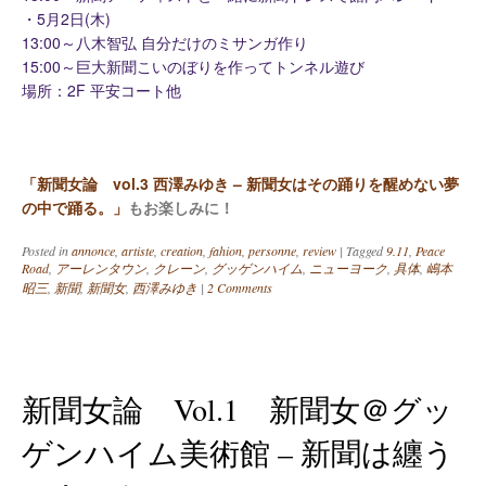
・5月2日(木)
13:00～八木智弘 自分だけのミサンガ作り
15:00～巨大新聞こいのぼりを作ってトンネル遊び
場所：2F 平安コート他
「新聞女論 vol.3 西澤みゆき – 新聞女はその踊りを醒めない夢
の中で踊る。」
もお楽しみに！
Posted in
annonce
,
artiste
,
creation
,
fahion
,
personne
,
review
|
Tagged
9.11
,
Peace
Road
,
アーレンタウン
,
クレーン
,
グッゲンハイム
,
ニューヨーク
,
具体
,
嶋本
昭三
,
新聞
,
新聞女
,
西澤みゆき
|
2 Comments
新聞女論 Vol.1 新聞女＠グッ
ゲンハイム美術館 – 新聞は纏う