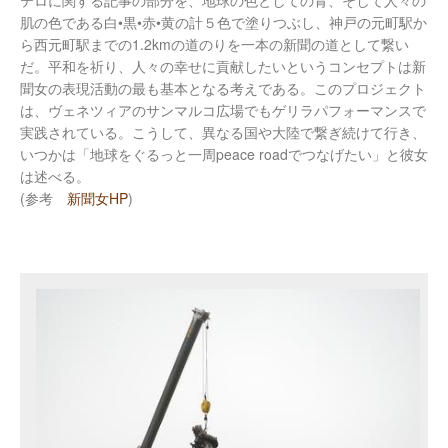
テロに関する記事の部分を、地球の色としての青、そして人々の
肌の色である白•黒•赤•黄の計５色で塗りつぶし、神戸の元町駅か
ら西元町駅までの1.2kmの道のりを一本の新聞の道として繋い
だ。平和を祈り、人々の幸せに貢献したいというコンセプトは新
聞女の表現活動の最も基本となる考えである。このプロジェクト
は、ヴェネツィアのサンマルコ広場でもゲリラパフォーマンスで
実践されている。こうして、異なる国や大陸で繋ぎ続けて行き、
いつかは「地球をぐるっと一周peace roadでつなげたい」と彼女
は述べる。
(参考
新聞女HP
)