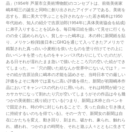
品」(1954年 芦屋市立美術博物館)のコンセプトは、前衛美術家
嶋本昭三の誕生と同時に創り出されたアイディアである。美術を
志すも、親に美大で学ぶことを許されなかった若き嶋本は1950
年代始め、知人の紹介で吉原治郎(1954年に具体美術協会を結成)
に弟子入りすることを試みる。毎日毎日絵を描いて見せに行くも
のの全く認められない。貧しかった嶋本は、木の枠に新聞紙を貼
り、メリケン粉(戦後日本にGHQを通じて入ってきたアメリカで
精製された真っ白い小麦粉)を炊いたものを塗り付けてその上に
白いペンキを塗ったものをキャンバス代わりにしていたのだが、
ある日それが濡れたまま急いで描いたところ穴の空いた絵ができ
てしまった。ー「穴の開いた絵なんか世界中にないんでは？」ー
その絵が吉原治良に嶋本の才能を認めさせ、当時日本での厳しい
評価をよそに海外では直ちに高い評価を得た。新聞が初期嶋本作
品においてキャンバスの代わりに用いられ、それは時間が経つと
カサカサになって割れたり穴が空いてしまうがその作品は今も幾
つかの美術館に残り続けている(つまり、新聞は木枠と白ペンキ
で固定され、時の中に封じられることで、失った自由と引き換え
に持続するいのちを得ている)。その一方で、新聞女の新聞は自
在にかたちを変え、動き回り、刻まれ、破かれ、象られ、触れら
れ、纏われ、つかのまの時間を、それと遊ぶ人々とともに生きて