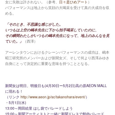
女に失敗は許されない。（参考、
日々是ひめアート
）
パフォーマンスは地上から笑顔の大喝采を受けて真の大成功を収
める。
「そのとき、不思議な感じがした。
いつもは上空の嶋本先生に下から拍手喝采していたのに、
その瞬間わたしがいつもの嶋本先生になって、地上のみんなを見
ていた。」
（西澤）
アーレンタウンにおけるクレーンパフォーマンスの成功は、嶋本
昭三研究所のメンバーおよび新聞女ズ、そして何より西澤みゆき
自身にとって決定的に重要な意味を持つこととなる。
新聞女は明日、明後日も(4月30日ー5月2日)高の原AEON MALL
に現れる！
（リンク
http://www.aeon.jp/sc/takanohara/event/
）
・5月1日(水)
13:00～岡田絵里 はし袋でパレードしよう
15:00～新聞アーティストと一緒に新聞ドレスで館内パレード