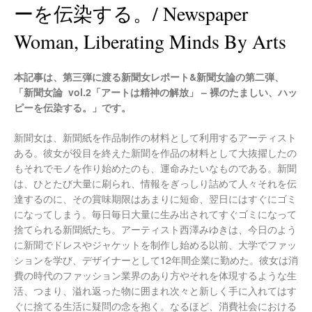
ーを伝染する。/ Newspaper
Woman, Liberating Minds By Arts
本記事は、第三弾に渡る新聞女レポート&新聞女論の第二弾、
「新聞女論 vol.2「アートは精神の解放」 – 裸のたましい、ハッ
ピーを伝染する。」です。
新聞女は、新聞紙を作品制作の材料として利用するアーティスト
ある。彼女が役目を終えた新聞を作品の材料として大抜擢したの
もそれでモノを作り始めたのも、運命みたいなものである。新聞
は、ひとたび大量に刷られ、情報をぎっしり詰めて人々それを伝
達するのに、その賞味期限はあまりに短命、翌日にはすぐにゴミ
になってしまう。毎日毎日大量に生み出されてすぐゴミになって
捨てられる新聞紙たち。アーティスト西澤みゆきは、今日のよう
に新聞でドレスやジャケットを制作し始める以前、大学でファッ
ションを学び、デザイナーとして12年間企業に勤めた。彼女は消
費の時代のファッション業界のあり方やそれを体現するような生
活、つまり、溢れ返った物に囲まれ次々と新しく手に入れてはす
ぐに捨てる生活に疑問の念を抱く。なるほど、消費社会における