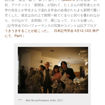
目、アーティスト「新聞女」が現れて、たくさんの研究者とか大
学の先生とか学生さんで溢れる学会の会場がたちまち新聞で覆い
尽くした。彼女は台の上で新聞一枚でぐるりと回りを覆われなが
ら、そのなかで、全部脱いで、裸になって、ドレスを纏った。
（記号学会でのパフォーマンスの写真やコメントは以下ブログ
うきうきすることが起こった。
、
日本記号学会 5月12,13日 神戸
にて。Part1
）
after the performance, kobe, 2012