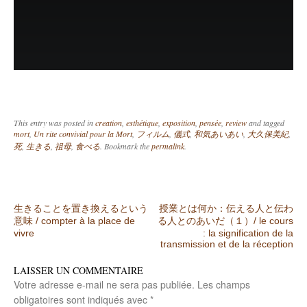
This entry was posted in
creation
,
esthétique
,
exposition
,
pensée
,
review
and tagged
mort
,
Un rite convivial pour la Mort
,
フィルム
,
儀式
,
和気あいあい
,
大久保美紀
,
死
,
生きる
,
祖母
,
食べる
. Bookmark the
permalink
.
Post navigation
生きることを置き換えるという
授業とは何か：伝える人と伝わ
意味 / compter à la place de
る人とのあいだ（１）/ le cours
vivre
: la signification de la
transmission et de la réception
LAISSER UN COMMENTAIRE
Votre adresse e-mail ne sera pas publiée.
Les champs
obligatoires sont indiqués avec
*