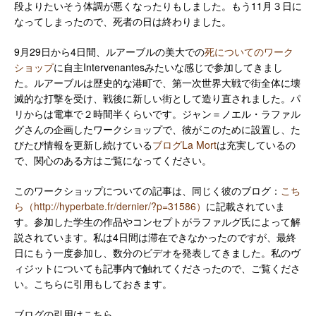
段よりたいそう体調が悪くなったりもしました。もう11月３日に
なってしまったので、死者の日は終わりました。
9月29日から4日間、ルアーブルの美大での
死についてのワーク
ショップ
に自主Intervenantesみたいな感じで参加してきまし
た。ルアーブルは歴史的な港町で、第一次世界大戦で街全体に壊
滅的な打撃を受け、戦後に新しい街として造り直されました。パ
リからは電車で２時間半くらいです。ジャン＝ノエル・ラファル
グさんの企画したワークショップで、彼がこのために設置し、た
びたび情報を更新し続けている
ブログLa Mort
は充実しているの
で、関心のある方はご覧になってください。
このワークショップについての記事は、同じく彼のブログ：
こち
ら（http://hyperbate.fr/dernier/?p=31586）
に記載されていま
す。参加した学生の作品やコンセプトがラファルグ氏によって解
説されています。私は4日間は滞在できなかったのですが、最終
日にもう一度参加し、数分のビデオを発表してきました。私のヴ
ィジットについても記事内で触れてくださったので、ご覧くださ
い。こちらに引用もしておきます。
ブログの引用はこちら。