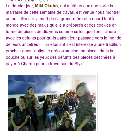
Le dernier jour,
Miki Okubo
, qui a été en quelque sorte la
marraine de cette semaine de travail, est venue nous montrer
un petit film sur la mort de sa grand-mère et a nourri tout le
monde avec des makis qu’elle a préparés et des cookies en
forme de pièces de dix yens comme celles que l’on incinère
avec les défunts pour qu’ils paient leur passage vers le monde
de leurs ancêtres — un étudiant s’est intéressé à une tradition
proche : dans l’antiquité gréco-romaine, on plaçait dans la
bouche ou sur les yeux des défunts des pièces destinées à
payer à Charon pour la traversée du Styx.