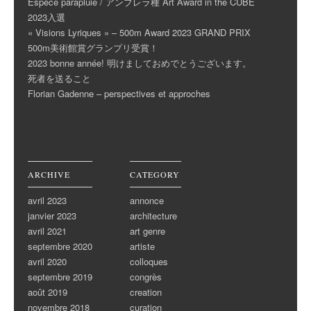
Espèce parapluie / アンブレラ種 Art Award in the CUBE
2023入選
« Visions Lyriques » – 500m Award 2023 GRAND PRIX
500m美術館賞グランプリ受賞！
2023 bonne année! 明けましておめでとうございます。
死者を送ること
Florian Gadenne – perspectives et approches
ARCHIVE
CATEGORY
avril 2023
annonce
janvier 2023
architecture
avril 2021
art genre
septembre 2020
artiste
avril 2020
colloques
septembre 2019
congrès
août 2019
creation
novembre 2018
curation