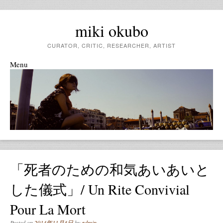
miki okubo
CURATOR, CRITIC, RESEARCHER, ARTIST
Menu
Skip to content
「死者のための和気あいあいと
した儀式」/ Un Rite Convivial
Pour La Mort
Posted on
2014年11月3日
by
admin