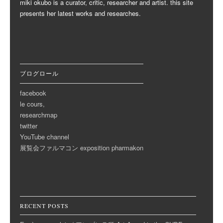
miki okubo is a curator, critic, researcher and artist. this site
presents her latest works and researches.
ブログロール
facebook
le cours,
researchmap
twitter
YouTube channel
展覧会ファルマコン exposition pharmakon
RECENT POSTS