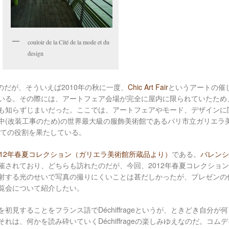
couloir de la Cité de la mode et du
design
のだが、そういえば2010年の秋に一度、
Chic Art Fair
というアートの催
いる。その際には、アートフェア会場が完全に屋内に限られていたため
も知らずじまいだった。ここでは、アートフェアやモード、デザインに
中(改装工事のため)の世界最大級の服飾美術館であるパリ市立ガリエラ
mursとしての役割を果たしている。
012年春夏コレクション（ガリエラ美術館所蔵品より）
である。
バレンシ
催されており、どちらも訪れたのだが、今回、2012年春夏コレクショ
射する光のせいで写真の撮りにくいことは甚だしかったが、プレゼンの
覧会について紹介したい。
見することをフランス語でDéchiffrageというが、ときどき自分が
は、何かを読み砕いていくDéchiffrageの楽しみゆえなのだ。コム