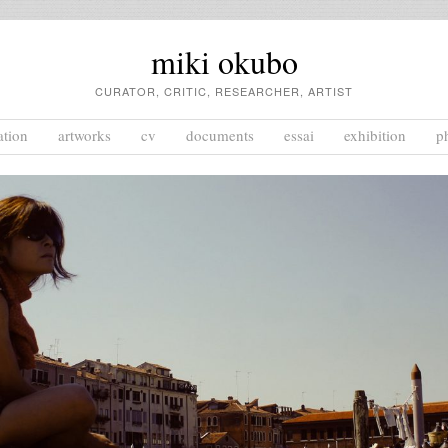
miki okubo
CURATOR, CRITIC, RESEARCHER, ARTIST
ation
artworks
cv
documents
essai
exhibition
p