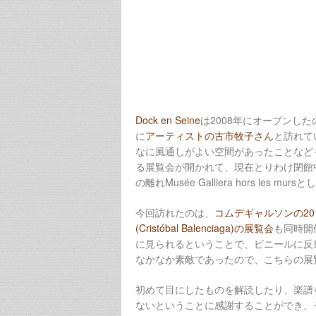
Dock en Seine
は2008年にオープンした
に
アーティストの古市牧子さん
と訪れて
なに風通しがよい空間があったことなど
る展覧会が開かれて、現在とりわけ閉館
の離れMusée Galliera hors les 
今回訪れたのは、
コムデギャルソンの2
(Cristóbal Balenciaga)の展覧会
も同時開
に見られるということで、ビニールに反
なかなか素敵であったので、こちらの展
初めて目にしたものを解読したり、楽譜を初
ないということに感謝することができ、それ