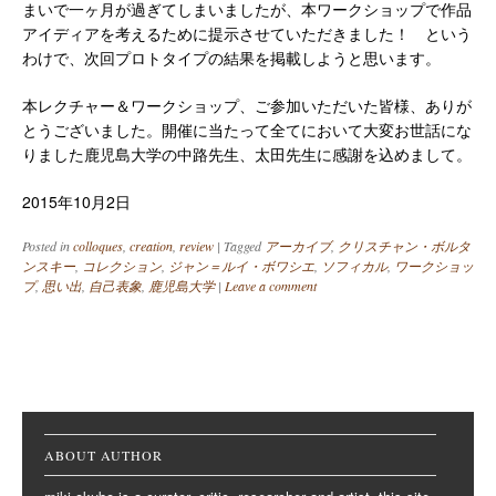
まいで一ヶ月が過ぎてしまいましたが、本ワークショップで作品
アイディアを考えるために提示させていただきました！ という
わけで、次回プロトタイプの結果を掲載しようと思います。
本レクチャー＆ワークショップ、ご参加いただいた皆様、ありが
とうございました。開催に当たって全てにおいて大変お世話にな
りました鹿児島大学の中路先生、太田先生に感謝を込めまして。
2015年10月2日
Posted in
colloques
,
creation
,
review
|
Tagged
アーカイブ
,
クリスチャン・ボルタ
ンスキー
,
コレクション
,
ジャン＝ルイ・ボワシエ
,
ソフィカル
,
ワークショッ
プ
,
思い出
,
自己表象
,
鹿児島大学
|
Leave a comment
Post navigation
ABOUT AUTHOR