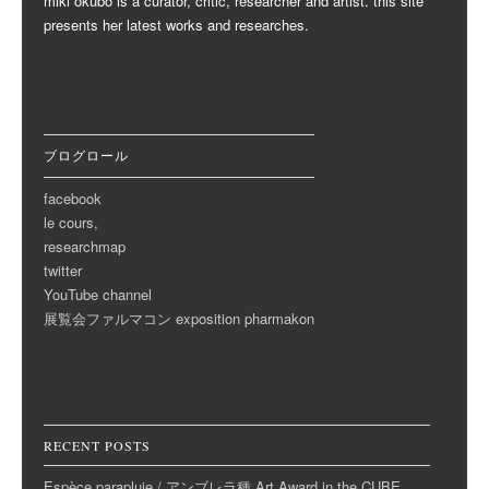
miki okubo is a curator, critic, researcher and artist. this site
presents her latest works and researches.
ブログロール
facebook
le cours,
researchmap
twitter
YouTube channel
展覧会ファルマコン exposition pharmakon
RECENT POSTS
Espèce parapluie / アンブレラ種 Art Award in the CUBE