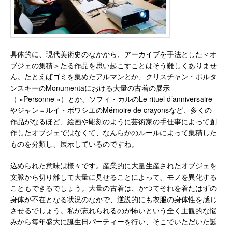
具体的に、現代美術史のなかから、アーカイブを手法とした＜オ
ブジェの集積＞たる作品を思い起こすことはそう難しくありませ
ん。たとえばゴミを集めたアルマンとか、クリスチャン・ボルタ
ンスキーのMonumentaにおける大量の古着の展示
（ »Personne »）とか、ソフィ・カルのLe rituel d’anniversaire
やジャン＝ルイ・ボワシエのMémoire de crayonsなど、多くの
作品がなるほど、絵画や彫刻のように芸術家の手仕事によって創
作したオブジェではなくて、なんらかのルールによって集積した
ものを分類し、展示しているのですね。
込められた意味は様々です。産業的に大量生産されたオブジェを
文脈から切り離して大量に見せることによって、モノを異化する
こともできるでしょう。大量の古着は、かつてそれを着たはずの
身体が不在となる状況のなかで、逆説的にも衣服の身体性を感じ
させるでしょう。私が忘れられるのが怖いという全く主観的な悩
みから毎年盛大に誕生日パーティーを行い、そこでいただいた誕