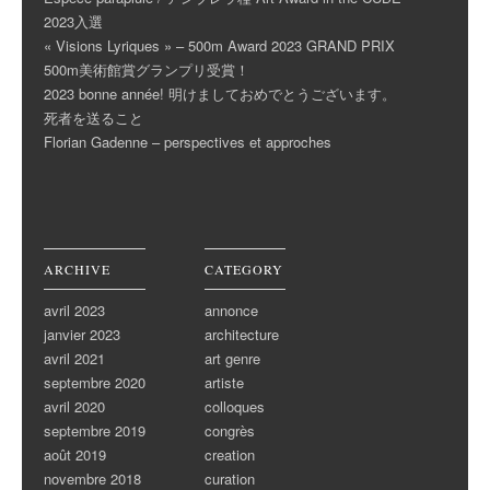
2023入選
« Visions Lyriques » – 500m Award 2023 GRAND PRIX
500m美術館賞グランプリ受賞！
2023 bonne année! 明けましておめでとうございます。
死者を送ること
Florian Gadenne – perspectives et approches
ARCHIVE
CATEGORY
avril 2023
annonce
janvier 2023
architecture
avril 2021
art genre
septembre 2020
artiste
avril 2020
colloques
septembre 2019
congrès
août 2019
creation
novembre 2018
curation