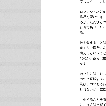
でしょう」、と
ロマン•オウパカは
作品を思いつき、
るが、ただひとつの
行為であり、19
る。
数を数えること
遠くない場所に
換えるというこ
なのか。彼らは
か？
わたしには、む
のだと直観する
為は、力のある
しれないが、世
「生きることを
に、没入は恩寵