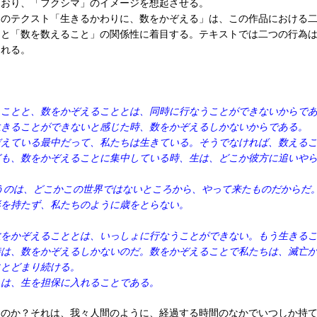
ており、「フクシマ」のイメージを想起させる。
んのテクスト「生きるかわりに、数をかぞえる」は、この作品における
」と「数を数えること」の関係性に着目する。テキストでは二つの行為
られる。
ることと、数をかぞえることとは、同時に行なうことができないからで
生きることができないと感じた時、数をかぞえるしかないからである。
ぞえている最中だって、私たちは生きている。そうでなければ、数える
ども、数をかぞえることに集中している時、生は、どこか彼方に追いや
うのは、どこかこの世界ではないところから、やって来たものだからだ
形を持たず、私たちのように歳をとらない。
数をかぞえることとは、いっしょに行なうことができない。もう生きる
時は、数をかぞえるしかないのだ。数をかぞえることで私たちは、滅亡
にとどまり続ける。
とは、生を担保に入れることである。
なのか？それは、我々人間のように、経過する時間のなかでいつしか持