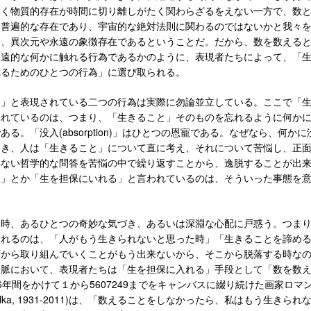
いく物質的存在が時間に切り離しがたく関わらざるをえない一方で、数
た普遍的な存在であり、宇宙的な絶対法則に関わるのではないかと我々
な、異次元や永遠の象徴存在であるということだ。だから、数を数える
永遠的な何かに触れる行為であるかのように、表現者たちによって、「
れるためのひとつの行為」に選び取られる。
に」と表現されている二つの行為は実際に勿論並立している。ここで「
されているのは、つまり、「生きること」そのものを忘れるように何か
る。「没入(absorption)」はひとつの恩寵である。なぜなら、何かに
とき、人は「生きること」について直に考え、それについて苦悩し、正
得ない哲学的な問答を苦悩の中で繰り返すことから、逸脱することが出
る」とか「生を担保にいれる」と言われているのは、そういった事態を
た時、あるひとつの奇妙な気づき、あるいは深淵な心配に戸惑う。つま
られるのは、「人がもう生きられないと思った時」「生きることを諦め
面から取り組んでいくことがもう出来ないから、そこから脱落する時な
文脈において、表現者たちは「生を担保に入れる」手段として「数を数
6年間をかけて１から5607249までをキャンバスに綴り続けた画家ロマン
palka, 1931-2011)は、「数えることをしなかったら、私はもう生きられ