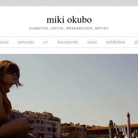
miki okubo
CURATOR, CRITIC, RESEARCHER, ARTIST
ation
artworks
cv
documents
essai
exhibition
p