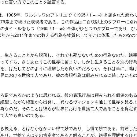
いった言い方でこのことを証言する。
、1965年、ワルシャワのアトリエで《1965 / 1 – ∞》と題された終わ
79歳まで続けた表現者である。この作品は二百枚以上のタブローに別
タイトルをもつ《1965 / 1 – ∞》全体がひとつのタブローであり、
65年から2011年までの数える行為を物質化してそこに体現したものなの
は、生きることとから脱落し、それでも死なないための行為なのだ。絶
あってすら、さしあたりこの世界に留まり、しかし生きることを別の行
とを、はたしてどのように理解したら良いのだろうか。それは単に、逃
世界における世捨て人であり、彼の表現行為は顧みられるに値しないも
しろ逆であるかのように思われる。彼の表現行為は顧みられる価値のあ
。絶望しながら絶望から出発し、異なるヴィジョンを通じて世界を見る
行為なのだ。そのことは彼らが世界における世捨て人であることを肯定
捨て人でも良いのである。
置き換える」とはなかなかいい得て妙であり、し得て妙である。前述し
であり、世捨て人はその肯定者であると解ることが、絶望を理解するひ