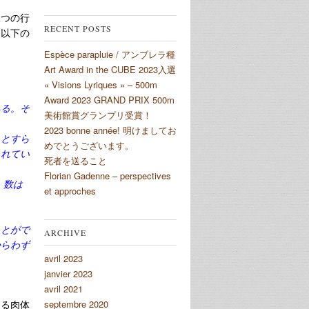
二つの行
RECENT POSTS
は以下の
Espèce parapluie / アンブレラ種
Art Award in the CUBE 2023入選
« Visions Lyriques » – 500m
Award 2023 GRAND PRIX 500m
ある。そ
美術館賞グランプリ受賞！
2023 bonne année! 明けましてお
ことすら
めでとうございます。
られてい
死者を送ること
Florian Gadenne – perspectives
。数は
et approches
ことがで
ARCHIVE
からわず
avril 2023
janvier 2023
avril 2021
てる肉体
septembre 2020