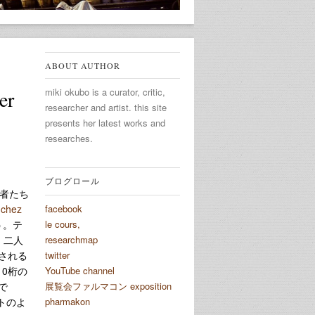
ABOUT AUTHOR
miki okubo is a curator, critic,
r
researcher and artist. this site
presents her latest works and
researches.
ブログロール
観者たち
（
chez
facebook
う。テ
le cours,
、二人
researchmap
される
twitter
0桁の
YouTube channel
で
展覧会ファルマコン exposition
トのよ
pharmakon