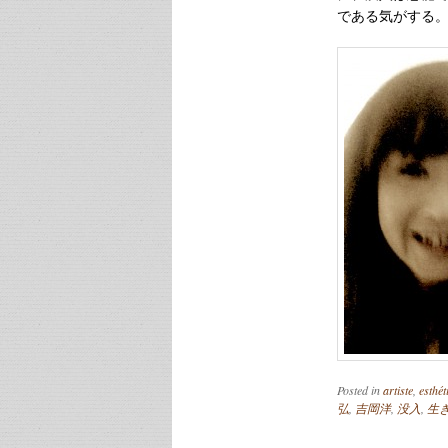
である気がする
Posted in
artiste
,
esthét
弘
,
吉岡洋
,
没入
,
生