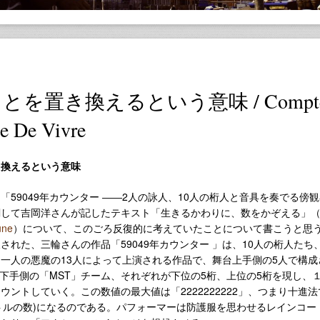
とを置き換えるという意味 / Compte
e De Vivre
き換えるという意味
「59049年カウンター ――2人の詠人、10人の桁人と音具を奏でる傍
関して吉岡洋さんが記したテキスト「生きるかわりに、数をかぞえる」
une
）について、このごろ反復的に考えていたことについて書こうと思
された、三輪さんの作品「59049年カウンター 」は、10人の桁人たち
一人の悪魔の13人によって上演される作品で、舞台上手側の5人で構成
、下手側の「MST」チーム、それぞれが下位の5桁、上位の5桁を現し、１
ウントしていく。この数値の最大値は「2222222222」、つまり十進法
タイトルの数)になるのである。パフォーマーは防護服を思わせるレインコー