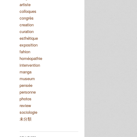
artiste
colloques
congrès
creation
curation
esthétique
exposition
fahion
homéopathie
intervention
manga
museum
pensée
personne
photos
review
sociologie
未分類