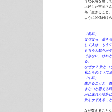
うな衣装を纏っ
上述した吉岡さ
為「生きること
ように関係付け
（前略）
なぜなら、生き
して人は、もう
もちろん数をか
できない。けれ
る。
なぜか？ 数とい
私たちのように
（中略）
生きることと、
きないと思える
かに逸れた場所
数をかぞえるこ
なぜ数えること