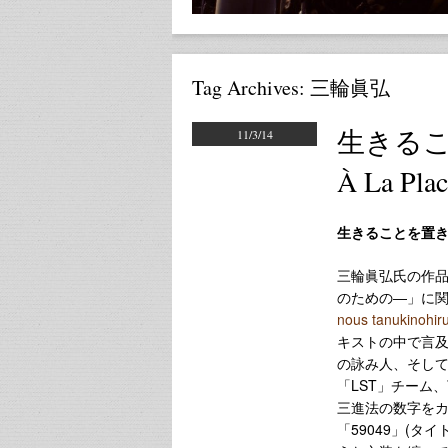
Tag Archives:
三輪眞弘
生きるこ
11/3/14
À La Plac
生きることを置
三輪眞弘氏の作品
のための―」に
nous tanukinohir
キストの中で言及
の詠み人、そして
「LST」チーム
三進法の数字をカ
「59049」(