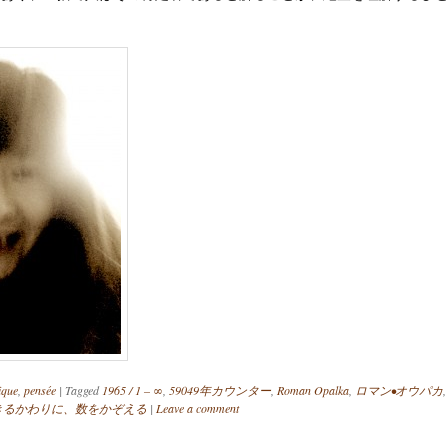
。
ique
,
pensée
|
Tagged
1965 / 1 – ∞
,
59049年カウンター
,
Roman Opalka
,
ロマン•オウパカ
きるかわりに、数をかぞえる
|
Leave a comment