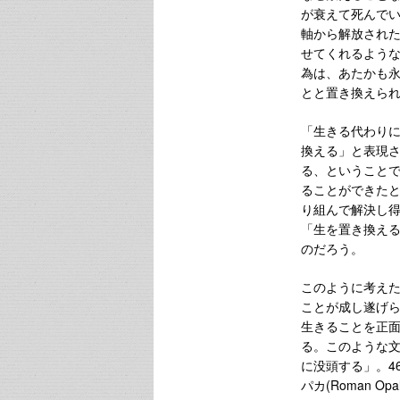
が衰えて死んで
軸から解放され
せてくれるよう
為は、あたかも
とと置き換えら
「生きる代わり
換える」と表現
る、ということであ
ることができた
り組んで解決し
「生を置き換え
のだろう。
このように考え
ことが成し遂げ
生きることを正
る。このような
に没頭する」。4
パカ(Roman O