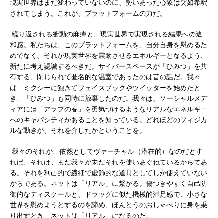
現実世界はまだ変わっていないのに、勢いあった心象は突如希釈
されてしまう。これが、プラットフォームの力だ。
繰り返される衝動の麻痺と、現実世界で実現される結果への違
和感。私たちは、このプラットフォームを、自分自身を慰めるた
めでなく、それが現実世界を震動させるエネルギーとなるよう、
新たに考え認識するべきだ。サイバースペースが「ひみつ」を共
有する、閉じられて匿名的な温室であったのは昔の話だ。我々
は、ミクシーに飽きてフェイスブックやツイッターを始めたと
き、「ひみつ」も同時に放棄したのだ。我々は、ソーシャルメデ
ィアには「アラブの春」を勇気づけるようなリアルなエネルギー
へのキャパシティがあることを知っている。どれほどのフィジカ
ルな動きが、それを介したかということを。
我々のそれが、依然としてヴァーチャル（潜在的）なのだとす
れば、それは、まだ我々が未だそれを使いあぐねているからであ
る。それを利己的で繊細で虚飾的な道具としてしか使えていない
からである。ネットは「リアル」に繋がる。傷つきやすく自己防
御的なディスクールと、ドラッグに似た機械的満足感で、小さな
世界を慰めようとするのを諦め、ほんとうのおしゃべりに身を乗
り出すとき、ネットは「リアル」になるのだ。