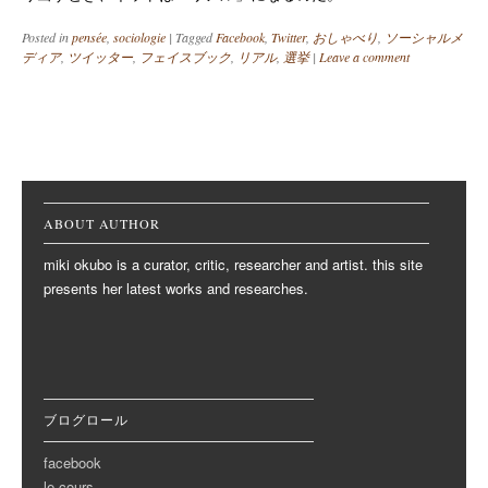
Posted in
pensée
,
sociologie
|
Tagged
Facebook
,
Twitter
,
おしゃべり
,
ソーシャルメ
ディア
,
ツイッター
,
フェイスブック
,
リアル
,
選挙
|
Leave a comment
Post navigation
ABOUT AUTHOR
miki okubo is a curator, critic, researcher and artist. this site
presents her latest works and researches.
ブログロール
facebook
le cours,