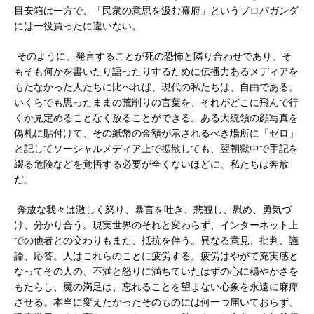
目安箱は一方で、「民衆の意思を汲む幕府」というプロパガンダ
には一役買ったに違いない。
そのように、発言することが死の恐怖と隣り合わせであり、そ
もそも何かを書いたり語ったりするために伝播力あるメディアを
もたなかった人たちに比べれば、現代の私たちは、自由である。
いくらでも思ったままの荒削りの言葉を、それがどこに飛んで行
くか見定めることなく放ることができる。ある大統領の顔写真を
偽札に貼付けて、その紙幣の金額が示されるべき場所に「ゼロ」
と記してソーシャルメディア上で拡散しても、翌朝獄中で手記を
綴る危険などを覚悟する必要が全くないほどに、私たちは奔放
だ。
奔放な我々は激しく怒り、暴言を吐き、悲観し、慰め、勇気づ
け、分かり合う。現実世界のそれと変わらず、インターネット上
での他者との交わりもまた、抵抗を伴う。異なる意見、批判、議
論、応答。人はこれらのことに疲労する。疲労はやがて充実感と
なってその人の、不満と怒りに満ちていたはずの心に穏やかさを
もたらし、魔の満足は、忘れることを望まない心象を永遠に麻痺
させる。本当に変えたかったそのものには何一つ届いておらず、