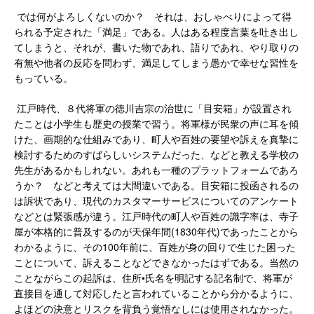
では何がよろしくないのか？ それは、おしゃべりによって得
られる予定された「満足」である。人はある程度言葉を吐き出し
てしまうと、それが、書いた物であれ、語りであれ、やり取りの
有無や他者の反応を問わず、満足してしまう愚かで幸せな習性を
もっている。
江戸時代、８代将軍の徳川吉宗の治世に「目安箱」が設置され
たことは小学生も歴史の授業で習う。将軍様が民衆の声に耳を傾
けた、画期的な仕組みであり、町人や百姓の要望や訴えを真摯に
検討するためのすばらしいシステムだった、などと教える学校の
先生があるかもしれない。あれも一種のプラットフォームであろ
うか？ などと考えては大間違いである。目安箱に投函されるの
は訴状であり、現代のカスタマーサービスについてのアンケート
などとは緊張感が違う。江戸時代の町人や百姓の識字率は、寺子
屋が本格的に普及するのが天保年間(1830年代)であったことから
わかるように、その100年前に、百姓が身の回りで生じた困った
ことについて、訴えることなどできなかったはずである。当然の
ことながらこの起訴は、住所•氏名を明記する記名制で、将軍が
直接目を通して対応したと言われていることから分かるように、
よほどの決意とリスクを背負う覚悟なしには使用されなかった。