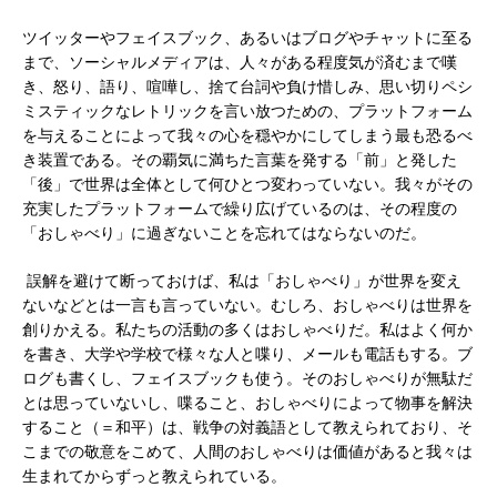
ツイッターやフェイスブック、あるいはブログやチャットに至る
まで、ソーシャルメディアは、人々がある程度気が済むまで嘆
き、怒り、語り、喧嘩し、捨て台詞や負け惜しみ、思い切りペシ
ミスティックなレトリックを言い放つための、プラットフォーム
を与えることによって我々の心を穏やかにしてしまう最も恐るべ
き装置である。その覇気に満ちた言葉を発する「前」と発した
「後」で世界は全体として何ひとつ変わっていない。我々がその
充実したプラットフォームで繰り広げているのは、その程度の
「おしゃべり」に過ぎないことを忘れてはならないのだ。
誤解を避けて断っておけば、私は「おしゃべり」が世界を変え
ないなどとは一言も言っていない。むしろ、おしゃべりは世界を
創りかえる。私たちの活動の多くはおしゃべりだ。私はよく何か
を書き、大学や学校で様々な人と喋り、メールも電話もする。ブ
ログも書くし、フェイスブックも使う。そのおしゃべりが無駄だ
とは思っていないし、喋ること、おしゃべりによって物事を解決
すること（＝和平）は、戦争の対義語として教えられており、そ
こまでの敬意をこめて、人間のおしゃべりは価値があると我々は
生まれてからずっと教えられている。