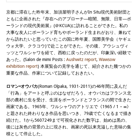
京都に滞在した昨年末、加須屋明子さんがIn Situ現代美術財団と
ともに企画された『存在へのアプローチ―暗闇、無限、日常―ポ
ーランドの現代美術展』(＠KCUA)に訪れることができた。私の
大事な友人にポーランド育ちやポーランド生まれがおり、兼ねて
から訪れたいと思っていたこの国に昨年夏、国際美学会（ヤギェ
ウォ大学、クラコウ)で赴ことができた。その後、アウシュヴィ
ッツとワルシャワを経て、西欧に戻ったのだが、印象深い経験で
あった。(Salon de mimi Posts :
Aushwitz report
,
Wawsow
exhibition report
) 本展覧会の見学を通じて、紹介された幾つかの
重要な作品、作家について記録しておきたい。
ロマン•オウパカ
(Roman Olpaka, 1931-2011)の46年間に及んだ
「行為」をアートと呼ぶのはなぜだろう。オウパカはフランス北
部の農村に生を受け、生涯をポーランドとフランスの間で生きた
画家である。1965年、ワルシャワのアトリエで《1965 / 1 – ∞》
と題された終わりなき作品を思いつき、79歳で亡くなるまで描き
続けた。1から5607249まで可視化された数字は、始めは黒の、
後には灰色の背景の上に現され、画家の死以来充溢した意味の集
積として停止した。