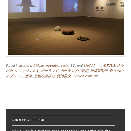
Posted in
artiste
,
esthétique
,
exposition
,
review
|
Tagged
1965 / 1 – ∞
,
@KCUA
,
オウ
パカ
,
シフィジンスキ
,
ポーランド
,
ポーランドの芸術
,
加須屋明子
,
存在への
アプローチ
,
数字
,
空虚な身振り
,
鴨治晃次
|
Leave a comment
Post navigation
ABOUT AUTHOR