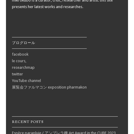
miki okubo is a curator, critic, researcher and artist. this site
presents her latest works and researches.
ブログロール
facebook
le cours,
researchmap
twitter
YouTube channel
展覧会ファルマコン exposition pharmakon
RECENT POSTS
Espèce parapluie / アンブレラ種 Art Award in the CUBE 2023