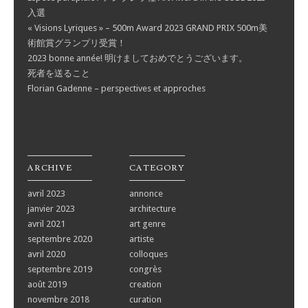
入選
« Visions Lyriques » – 500m Award 2023 GRAND PRIX 500m美
術館賞グランプリ受賞！
2023 bonne année! 明けましておめでとうございます。
死者を送ること
Florian Gadenne – perspectives et approches
ARCHIVE
CATEGORY
avril 2023
annonce
janvier 2023
architecture
avril 2021
art genre
septembre 2020
artiste
avril 2020
colloques
septembre 2019
congrès
août 2019
creation
novembre 2018
curation