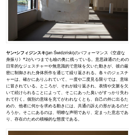
ヤン•シフィジンスキ
(Jan Świdziński)のパフォーマンス《空虚な
身振り》*2がいつまでも瞼の奥に残っている。意思疎通のための
日常的なジェスチャーや無意識的で意味を欠いた動きが、彼の厳
密に制御された身体所作を通じて繰り返される。各々のジェスチ
ャーは、確かにありふれていて、一度や二度見る限りでは、意味
に冒されている。ところが、それが繰り返され、表情や文脈を欠
いて続けられることによって、そこにあった臭いがすっかり失わ
れて行く。個別の意味を充てがわれなくとも、自己の外に出るた
めの、他者に何かを求める動きには、共通の訴えの形があるのだ
ろうか。そこにあるのは、明瞭な声明であり、定まった意志であ
り、存在のための積極的な態度である。