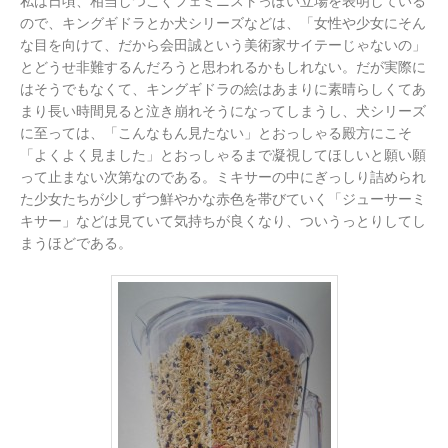
私は日頃、相当しつこくフェミニストっぽい立場を表明している
ので、キングギドラとか犬シリーズなどは、「女性や少女にそん
な目を向けて、だから会田誠という美術家サイテーじゃないの」
とどうせ非難するんだろうと思われるかもしれない。だが実際に
はそうでもなくて、キングギドラの絵はあまりに素晴らしくてあ
まり長い時間見ると泣き崩れそうになってしまうし、犬シリーズ
に至っては、「こんなもん見たない」とおっしゃる殿方にこそ
「よくよく見ました」とおっしゃるまで凝視してほしいと願い願
って止まない次第なのである。ミキサーの中にぎっしり詰められ
た少女たちが少しずつ鮮やかな赤色を帯びていく「ジューサーミ
キサー」などは見ていて気持ちが良くなり、ついうっとりしてし
まうほどである。