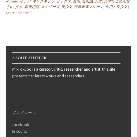
Nothing
,
イデア
,
キングギドラ
,
セックス
,
会田
,
会田誠
,
天才
,
天才でごめんな
さい
,
少女
,
森美術館
,
犬シリーズ
,
美少女
,
自殺未遂マシーン
,
食用人造少女
|
Leave a comment
Post navigation
ABOUT AUTHOR
miki okubo is a curator, critic, researcher and artist. this site
presents her latest works and researches.
ブログロール
facebook
le cours,