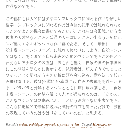
が、これは同時に一つの「アイディア＝理想」を描きだす重要な
作品なのである。
この他にも個人的には英語コンプレックスに関わる作品や難しい
哲学コンプレックスに関わる作品は今回の記事では触れられなか
ったのでまたの機会に書いてみたいが、これらは会田誠という表
現者の天才的なところと普通の人っぽいところが出会うためにハ
ンパ無くエネルギッシュな作品群である。そして、最後に、「自
殺未遂マシーンシリーズ」に触れて終わりにしよう。自殺マシン
ではなく、あくまでも自殺未遂のためのマシンであるこの何とも
言えないアナログの装置は、裏も面も無く、自殺の国の日本国民
にこの問題を朗らかに提示する。試行者は、頑丈そうでちょっと
やそっとじゃ切れそうも無い輪に頭を突っ込み、意を決して段か
ら飛び降りる。彼は(不運にも/幸運にも)自らの肉体をを伴ったま
ま、バラバラと分解するマシンとともに床に崩れ落ちる。「自殺
未遂マシーン」の体験を通じて人々が得られるのは、「あかん、
こんなマシンでは到底死ねん。」という途方もない事実である。
こんなに絶望的で希望に溢れた試行の存在を知っただけで、芸術
の表現っていうのはやはりあっていいのだ、と思える。
Posted in
artiste
,
esthétique
,
exposition
,
pensée
,
review
|
Tagged
Monument for