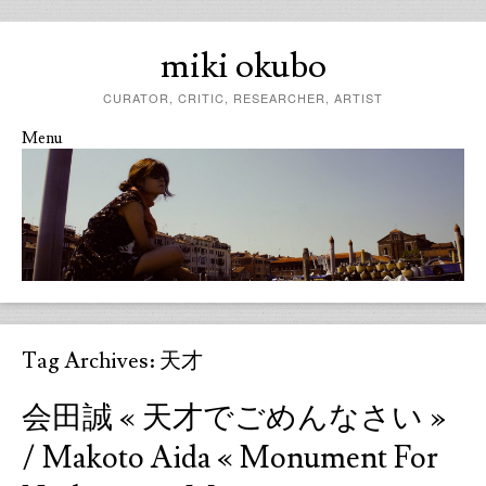
miki okubo
CURATOR, CRITIC, RESEARCHER, ARTIST
Menu
Skip to content
Tag Archives:
天才
会田誠 « 天才でごめんなさい »
/ Makoto Aida « Monument For