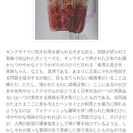
キングギドラに犯され突き破られる大きな絵も、四肢が切られて
首輪で結ばれた犬シリーズも、ギュウギュウ押された少女のお腹
からつややかなイクラがポロポロひりだされる「食用人造少女・
美味ちゃん」なども、直球である。あまりに正直にそれが包括す
る問題を提示するが故に、目も当てられない鑑賞者がいることは
確かだ。ただし、描かれたものに虚偽は無い。ここにあるのが少
女や女性やセックスそのものをとりまく日本社会の一つの局面あ
るいは一つの実在する視線を浮き彫りにしたものである。会田誠
がたまたまここに形を与えたヘンタイとか飼育とか暴力に関わる
ようなものは、フェティッシュな趣味を持つ限られた個体だけに
冷ややかな視線が注がれればいいという問題ではなく、大げさだ
が、人間の欲望の通奏低音として鳴り響き続けているような、し
かしそれが様々な要因の生で歪曲した形で表出したものなのであ