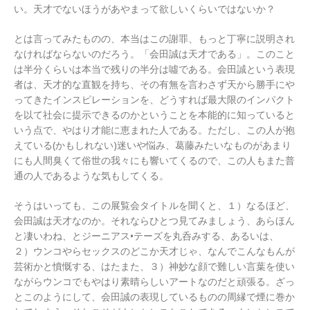
い。天才でないほうがあやまって欲しいくらいではないか？
とは言ってみたものの、本当はこの謝罪、もっと丁寧に説明され
なければならないのだろう。「会田誠は天才である」。このこと
は半分くらいは本当で残りの半分は噓である。会田誠という表現
者は、天才的な直観を持ち、その有無を言わさず天から勝手にや
ってきたインスピレーションを、どうすれば最大限のインパクト
を以て社会に提示できるのかということを本能的に知っていると
いう点で、やはり才能に恵まれた人である。ただし、この人が抱
えている(かもしれない)迷いや悩み、葛藤みたいなものがあまり
にも人間臭くて俗世の我々にも響いてくるので、この人もまた普
通の人であるような気もしてくる。
そうはいっても、この展覧会タイトルを聞くと、１）なるほど、
会田誠は天才なのか。それならひとつ見てみましょう、あらほん
と凄いわね、とジーニアス•テーズを丸呑みする、あるいは、
２）ウンコやらセックスのどこか天才じゃ、なんでこんなもんが
芸術かと憤慨する、はたまた、３）神妙な顔で難しい言葉を使い
ながらウンコでもやはり素晴らしいアートなのだと頑張る。ざっ
とこのようにして、会田誠の表現しているものの周縁で煙に巻か