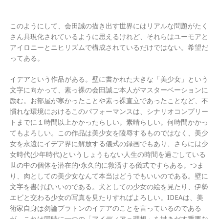
このようにして、会田誠の描き出す世界にはリアルな問題がたく
さん具現化されているように思えるけれど、それらはユーモアと
アイロニーとニヒリズムで構成されているだけではない。希望だ
ってある。
イデアという作品がある。壁に書かれた大きな「美少女」という
文字に向かって、素っ裸の会田誠ご本人がマスターベーションに
励む。お部屋が寒かったことや素っ裸直立であったことなど、不
慣れな環境におけるこのパフォーマンスは、シナリオコンプリー
トまでに１時間以上かかったらしい。素晴らしい。何時間かかっ
てもよろしい。この作品は美少女を陵辱するものではなく、美少
女を永遠にイデア界に解放する儀式の録画でもあり、さらには少
女時代(少年時代)というしょうもない人生の時間を過ごしている
世の中の個体を潜在的•永久的に救済する儀式ですらある。つま
り、肉としての美少女なんて本当はどうでもいいのである。壁に
文字を書けばいいのである。犬としての少女の絵を見たり、伊勢
エビと交わる少女の写真を見たりすればよろしい。IDEAは、美
術家自身は勿論プラトンのイデアのことを言っているのである