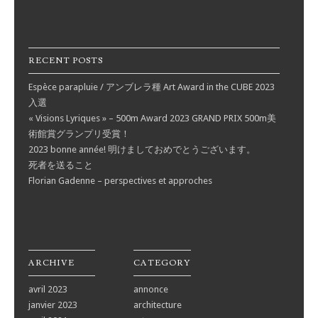
RECENT POSTS
Espèce parapluie / アンブレラ種 Art Award in the CUBE 2023
入選
« Visions Lyriques » – 500m Award 2023 GRAND PRIX 500m美
術館賞グランプリ受賞！
2023 bonne année! 明けましておめでとうございます。
死者を送ること
Florian Gadenne – perspectives et approches
ARCHIVE
CATEGORY
avril 2023
annonce
janvier 2023
architecture