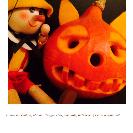
Posted in
creation
,
photos
|
Tagged
chat
,
citrouille
,
halloween
|
Leave a comment